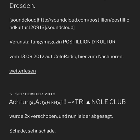
Dresden:
[soundcloud]http://soundcloud.com/postillion/postillio
ndkultur120913[/soundcloud]
Veranstaltungsmagazin POSTILLION D`KULTUR
vom 13.09.2012 auf ColoRadio, hier zum Nachhören.
„Wer
weiterlesen
wissen
will,
was
VERÖFFENTLICHT
5. SEPTEMBER 2012
AM
demnächst
Achtung,Abgesagt!! –>TRI▲NGLE CLUB
geht
in
wurde 2x verschoben, und nun leider abgesagt.
Dresden:“
Schade, sehr schade.