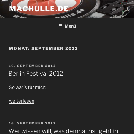
Zum
MACHULLE.DE
Inhalt
springen
Menü
MONAT:
SEPTEMBER 2012
VERÖFFENTLICHT
16. SEPTEMBER 2012
AM
Berlin Festival 2012
So war´s für mich:
„Berlin
weiterlesen
Festival
2012“
VERÖFFENTLICHT
16. SEPTEMBER 2012
AM
Wer wissen will, was demnächst geht in