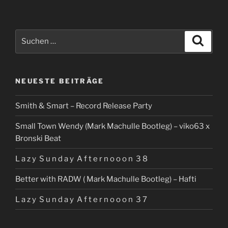
Suchen
Suche
nach:
NEUESTE BEITRÄGE
Smith & Smart – Record Release Party
Small Town Wendy (Mark Machulle Bootleg) – viko63 x
Bronski Beat
L a z y S u n d a y A f t e r n o o o n 3 8
Better with RADW ( Mark Machulle Bootleg) – Hafti
L a z y S u n d a y A f t e r n o o o n 3 7