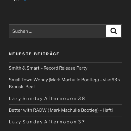
Suchen
Suche
nach:
NEUESTE BEITRÄGE
Smith & Smart – Record Release Party
Small Town Wendy (Mark Machulle Bootleg) – viko63 x
Bronski Beat
L a z y S u n d a y A f t e r n o o o n 3 8
Better with RADW ( Mark Machulle Bootleg) – Hafti
L a z y S u n d a y A f t e r n o o o n 3 7