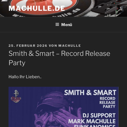
Zum
MACHULLE.DE
Inhalt
springen
Menü
VERÖFFENTLICHT
25. FEBRUAR 2026
VON
MACHULLE
AM
Smith & Smart – Record Release
Party
Hallo Ihr Lieben..