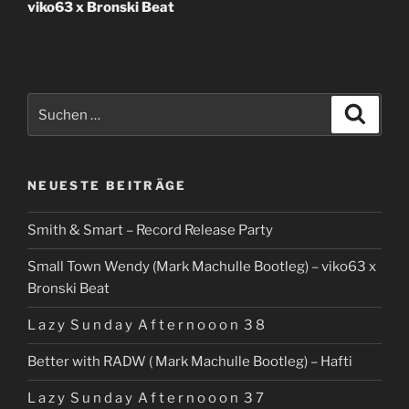
viko63 x Bronski Beat
Suchen
Suche
nach:
NEUESTE BEITRÄGE
Smith & Smart – Record Release Party
Small Town Wendy (Mark Machulle Bootleg) – viko63 x
Bronski Beat
L a z y S u n d a y A f t e r n o o o n 3 8
Better with RADW ( Mark Machulle Bootleg) – Hafti
L a z y S u n d a y A f t e r n o o o n 3 7