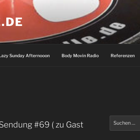
.DE
Lazy Sunday Afternooon
Body Movin Radio
Referenzen
Suchen
Sendung #69 ( zu Gast
nach: