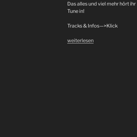
Das alles und viel mehr hört ihr 
Tune in!
Tracks & Infos—>Klick
„Body
weiterlesen
Movin
´Radio
Sendung
#69
(
zu
Gast
GrooveAmt
)“