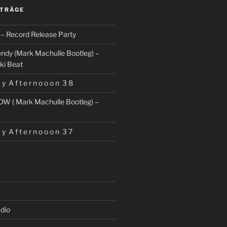
ITRÄGE
– Record Release Party
ndy (Mark Machulle Bootleg) –
ki Beat
 y A f t e r n o o o n 3 8
DW ( Mark Machulle Bootleg) –
 y A f t e r n o o o n 3 7
dio