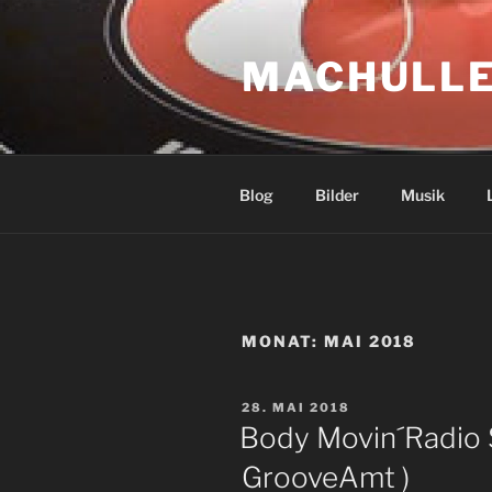
Zum
Inhalt
MACHULLE
springen
Blog
Bilder
Musik
MONAT:
MAI 2018
VERÖFFENTLICHT
28. MAI 2018
AM
Body Movin´Radio 
GrooveAmt )