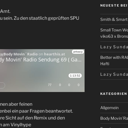
NEUESTE BE
 Amt.
 sein. Zu den staatlich geprüften SPU
Smith & Smart 
Small Town We
viko63 x Brons
L a z y S u n d a
Better with RA
Hafti
L a z y S u n d a
KATEGORIEN
inen aber feinen
Allgemein
enbei ein paar Fragen beantwortet.
hre Sicht auf den Remix und den
Body Movin´Ra
n am Vinylhype