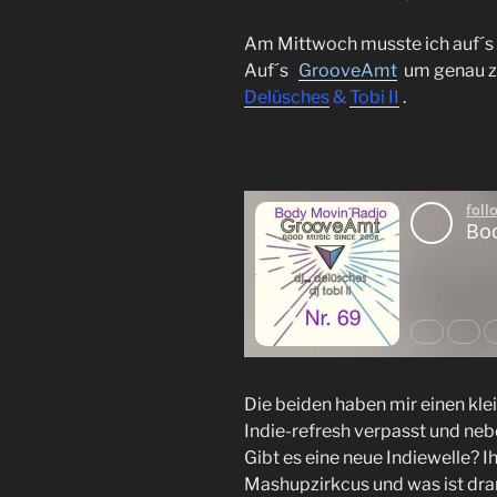
Am Mittwoch musste ich auf´s
Auf´s
GrooveAmt
um genau zu
Delüsches
&
Tobi II
.
Die beiden haben mir einen
kle
Indie-refresh verpasst und neb
Gibt es eine neue Indiewelle? I
Mashupzirkcus und was ist dra