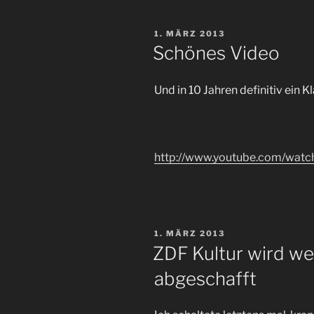
Astra
Berlin“
VERÖFFENTLICHT
1. MÄRZ 2013
AM
Schönes Video
Und in 10 Jahren definitiv ein K
http://www.youtube.com/wat
VERÖFFENTLICHT
1. MÄRZ 2013
AM
ZDF Kultur wird w
abgeschafft