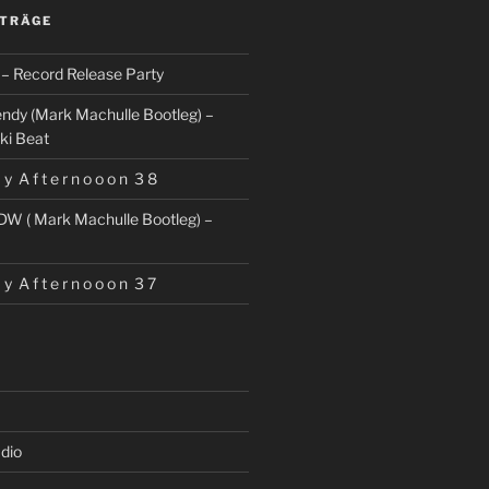
ITRÄGE
– Record Release Party
ndy (Mark Machulle Bootleg) –
ki Beat
 y A f t e r n o o o n 3 8
DW ( Mark Machulle Bootleg) –
 y A f t e r n o o o n 3 7
dio