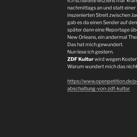
Ich schaltete letztens mal kra
nachmittags an und statt eine
inszenierten Streit zwischen Ja
gab es da einen Sender auf dem
später dann eine Reportage üb
New Orleans, ein andermal Th
Das hat mich gewundert.
Nun lese ich gestern.
ZDF Kultur
wird wegen Kosten
Warum wundert mich das nich
https://www.openpetition.de/pe
abschaltung-von-zdf-kultur