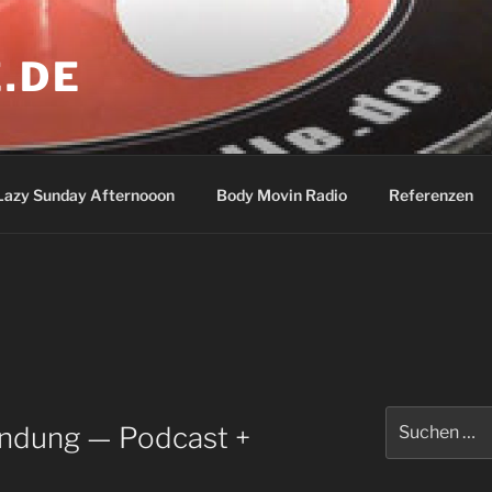
.DE
Lazy Sunday Afternooon
Body Movin Radio
Referenzen
Suchen
ndung — Podcast +
nach: