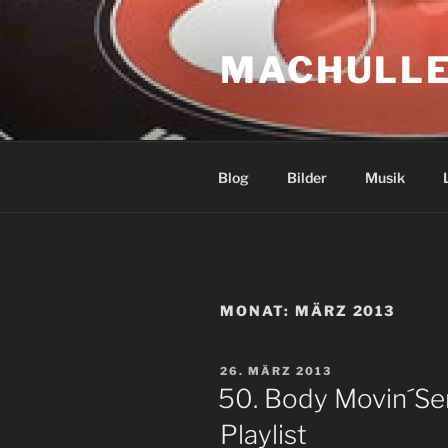
Zum
Inhalt
MACHULLE
springen
Blog
Bilder
Musik
MONAT:
MÄRZ 2013
VERÖFFENTLICHT
26. MÄRZ 2013
AM
50. Body Movin´Se
Playlist