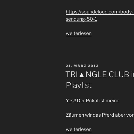
https://soundcloud.com/body
sendung-50-1
„50.
weiterlesen
Body
Movin
´Sendung
—
VERÖFFENTLICHT
21. MÄRZ 2013
Podcast
AM
TRI▲NGLE CLUB im
+
Playlist
Playlist“
Yes!! Der Pokal ist meine.
Zäumen wir das Pferd aber von 
„TRI▲NGLE
weiterlesen