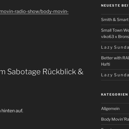
NEUESTE BE
-movin-radio-show/body-movin-
Smith & Smart 
Small Town We
viko63 x Brons
L a z y S u n d a
Better with RA
Hafti
 Sabotage Rückblick &
L a z y S u n d a
KATEGORIEN
Allgemein
hinten auf.
Body Movin´Ra