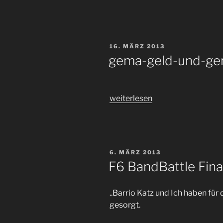
CLUB
im
Sabotage
Rückblick
VERÖFFENTLICHT
16. MÄRZ 2013
&
AM
gema-geld-und-ger
Playlist“
„gema-
weiterlesen
geld-
und-
gerechtigkeit???“
VERÖFFENTLICHT
6. MÄRZ 2013
AM
F6 BandBattle Final
..Barrio Katz und Ich haben f
gesorgt.