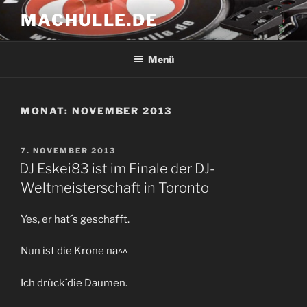
Zum
MACHULLE.DE
Inhalt
springen
Menü
MONAT:
NOVEMBER 2013
VERÖFFENTLICHT
7. NOVEMBER 2013
AM
DJ Eskei83 ist im Finale der DJ-
Weltmeisterschaft in Toronto
Yes, er hat´s geschafft.
Nun ist die Krone na^^
Ich drück´die Daumen.