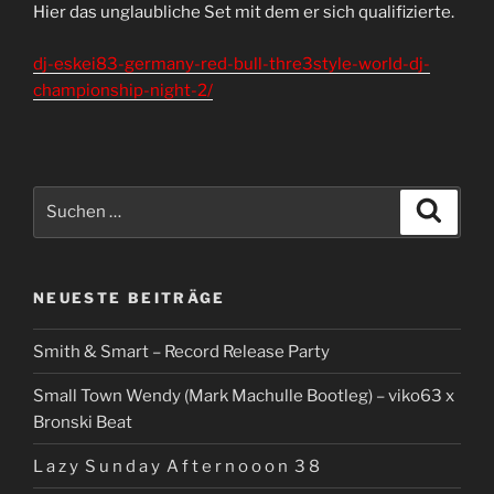
Hier das unglaubliche Set mit dem er sich qualifizierte.
dj-eskei83-germany-red-bull-thre3style-world-dj-
championship-night-2/
Suchen
Suche
nach:
NEUESTE BEITRÄGE
Smith & Smart – Record Release Party
Small Town Wendy (Mark Machulle Bootleg) – viko63 x
Bronski Beat
L a z y S u n d a y A f t e r n o o o n 3 8