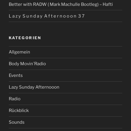
Better with RADW ( Mark Machulle Bootleg) – Hafti
L a z y S u n d a y A f t e r n o o o n 3 7
KATEGORIEN
Allgemein
Body Movin´Radio
Events
Lazy Sunday Afternooon
Radio
Rückblick
Sounds