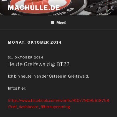
Zum
MACHULLE.DE
Inhalt
springen
Menü
MONAT:
OKTOBER 2014
VERÖFFENTLICHT
31. OKTOBER 2014
AM
Heute Greifswald @ BT22
Ich bin heute in an der Ostsee in Greifswald.
Infos hier:
https://www.facebook.com/events/910779095618758
/?ref_dashboard_filter=upcoming