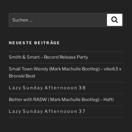
@
LipsiusBau“
Suchen
Suche
nach:
NEUESTE BEITRÄGE
Smith & Smart – Record Release Party
Small Town Wendy (Mark Machulle Bootleg) – viko63 x
Bronski Beat
L a z y S u n d a y A f t e r n o o o n 3 8
Better with RADW ( Mark Machulle Bootleg) – Hafti
L a z y S u n d a y A f t e r n o o o n 3 7