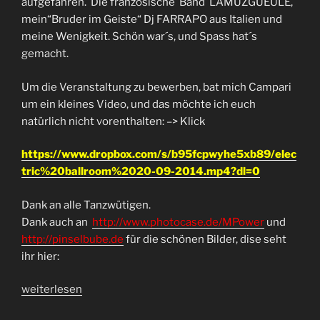
aufgefahren. Die französische Band LAMUZGUEULE,
mein“Bruder im Geiste“ Dj FARRAPO aus Italien und
meine Wenigkeit. Schön war´s, und Spass hat´s
gemacht.
Um die Veranstaltung zu bewerben, bat mich Campari
um ein kleines Video, und das möchte ich euch
natürlich nicht vorenthalten: –> Klick
https://www.dropbox.com/s/b95fcpwyhe5xb89/elec
tric%20ballroom%2020-09-2014.mp4?dl=0
Dank an alle Tanzwütigen.
Dank auch an
http://www.photocase.de/MPower
und
http://pinselbube.de
für die schönen Bilder, dise seht
ihr hier:
„Electric
weiterlesen
Ballroom