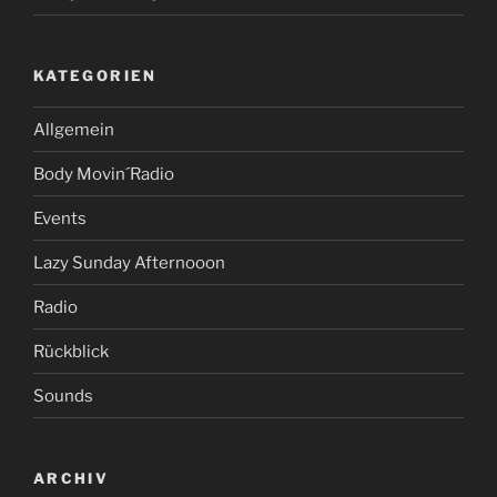
o
o
n
KATEGORIEN
3
8“
Allgemein
Body Movin´Radio
Events
Lazy Sunday Afternooon
Radio
Rückblick
Sounds
ARCHIV