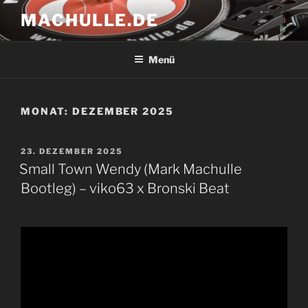
Zum
MACHULLE.DE
Inhalt
springen
Menü
MONAT:
DEZEMBER 2025
VERÖFFENTLICHT
23. DEZEMBER 2025
AM
Small Town Wendy (Mark Machulle
Bootleg) – viko63 x Bronski Beat