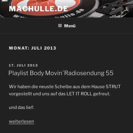
Zum
MACHULLE.DE
Inhalt
springen
Menü
MONAT:
JULI 2013
VERÖFFENTLICHT
17. JULI 2013
AM
Playlist Body Movin´Radiosendung 55
Wir haben die neuste Scheibe aus dem Hause STRUT
vorgestellt und uns auf das LET IT ROLL gefreut.
und das lief:
„Playlist
weiterlesen
Body