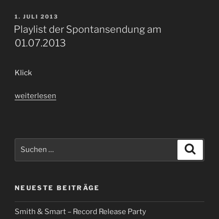
Movin
´Radiosendung
VERÖFFENTLICHT
1. JULI 2013
AM
55“
Playlist der Spontansendung am
01.07.2013
Klick
„Playlist
weiterlesen
der
Spontansendung
am
01.07.2013“
Suchen
Suche
nach:
NEUESTE BEITRÄGE
Smith & Smart – Record Release Party