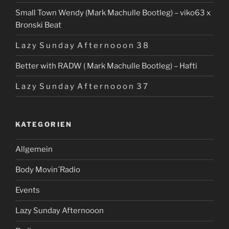
Small Town Wendy (Mark Machulle Bootleg) – viko63 x
Bronski Beat
L a z y S u n d a y A f t e r n o o o n 3 8
Better with RADW ( Mark Machulle Bootleg) – Hafti
L a z y S u n d a y A f t e r n o o o n 3 7
KATEGORIEN
Allgemein
Body Movin´Radio
Events
Lazy Sunday Afternooon