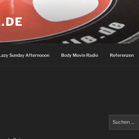
.DE
Lazy Sunday Afternooon
Body Movin Radio
Referenzen
Suchen
nach: