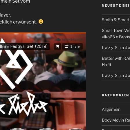
n mein Set vom
NEUESTE BE
ayer.
Smith & Smart 
ücklich erwünscht.
Small Town We
viko63 x Brons
L a z y S u n d a
Better with RA
Hafti
L a z y S u n d a
KATEGORIEN
Allgemein
Body Movin´Ra