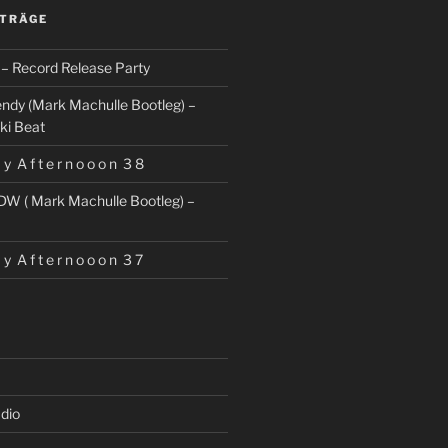
ITRÄGE
– Record Release Party
ndy (Mark Machulle Bootleg) –
ki Beat
 y A f t e r n o o o n 3 8
DW ( Mark Machulle Bootleg) –
 y A f t e r n o o o n 3 7
dio