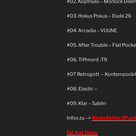
#02. Kopfnuss – Morlock Dile
#03. Hokus Pokus – Dude 26
#04. Arcadia – VUUNE
#05. After Trouble – Flat Pock
#06. Tiffmord -T9
#07 Retrogott
– Kontemporär
#08. Elastic –
#09. Klar – Sablin
Infos zu –>
RadioAktive 2Pun
Fat Kat Disko