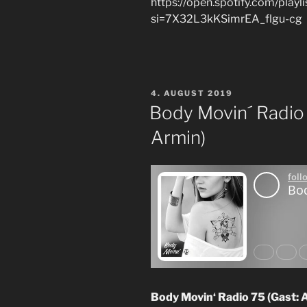
https://open.spotify.com/pl
si=7X32L3kKSimrEA_flgu-cg
VERÖFFENTLICHT
4. AUGUST 2019
AM
Body Movin´ Radio
Armin)
Body Movin‘ Radio 75 (Gast: A