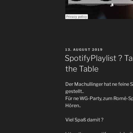
VERÖFFENTLICHT
13. AUGUST 2019
AM
SpotifyPlaylist ? T
the Table
Der Machullinger hat ne feine 
gestellt..
Für ne WG-Party, zum Romé-Sp
Hören..
Viel Spaß damit ?