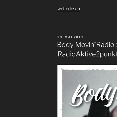
„Body
weiterlesen
Movin
´
Radio
-
VERÖFFENTLICHT
29. MAI 2019
Sendung
AM
Body Movin´Radio 
75
RadioAktive2punk
(Gast:
Armin)“