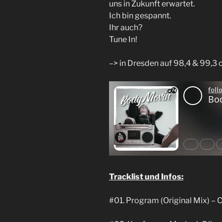
uns in Zukunft erwartet.
Ich bin gespannt.
Ihr auch?
Tune In!
–> in Dresden auf 98,4 & 99,3
Tracklist und Infos:
#01. Program (Original Mix) – C