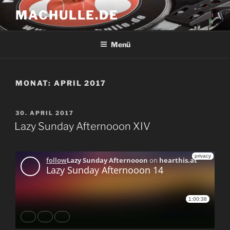
Zum
MACHULLE.DE
Inhalt
springen
Menü
MONAT:
APRIL 2017
VERÖFFENTLICHT
30. APRIL 2017
AM
Lazy Sunday Afternooon XIV