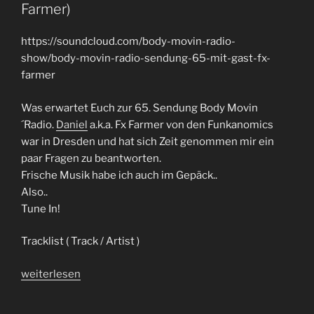
Farmer)
https://soundcloud.com/body-movin-radio-
show/body-movin-radio-sendung-65-mit-gast-fx-
farmer
Was erwartet Euch zur 65. Sendung Body Movin
´Radio.
Daniel
a.k.a. Fx Farmer von den Funkanomics
war in Dresden und hat sich Zeit genommen mir ein
paar Fragen zu beantworten.
Frische Musik habe ich auch im Gepäck..
Also..
Tune In!
Tracklist ( Track / Artist )
„Body
weiterlesen
Movin
´Radio