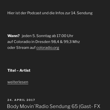
Hier ist der Podcast und die Infos zur 14. Sendung
Wann?
jeden 5. Sonntag ab 17.00 Uhr
auf Coloradio in Dresden 98,4 & 99,3 Mhz
oder Stream auf
coloradio.org
Titel – Artist
„Lazy
weiterlesen
Sunday
Afternooon
XIV“
VERÖFFENTLICHT
24. APRIL 2017
AM
Body Movin´Radio Sendung 65 (Gast- FX