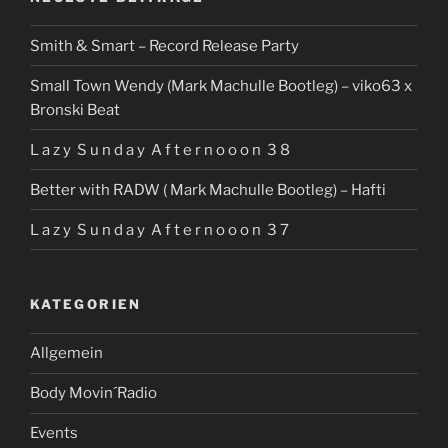
Barbarella)“
Smith & Smart – Record Release Party
Small Town Wendy (Mark Machulle Bootleg) – viko63 x
Bronski Beat
L a z y S u n d a y A f t e r n o o o n 3 8
Better with RADW ( Mark Machulle Bootleg) – Hafti
L a z y S u n d a y A f t e r n o o o n 3 7
KATEGORIEN
Allgemein
Body Movin´Radio
Events