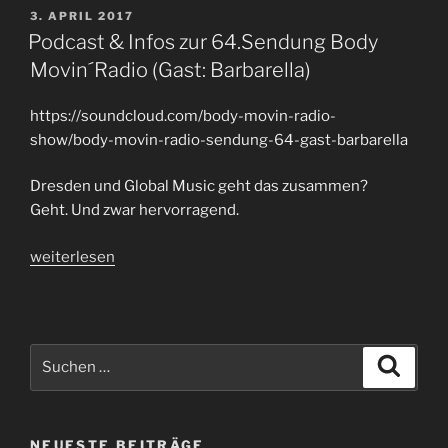
Sendung
VERÖFFENTLICHT
3. APRIL 2017
AM
65
Podcast & Infos zur 64.Sendung Body
(Gast-
Movin´Radio (Gast: Barbarella)
FX
Farmer)“
https://soundcloud.com/body-movin-radio-
show/body-movin-radio-sendung-64-gast-barbarella
Dresden und Global Music geht das zusammen?
Geht. Und zwar hervorragend.
„Podcast
weiterlesen
&
Infos
zur
64.Sendung
Suchen
Suche
Body
nach:
Movin
´Radio
NEUESTE BEITRÄGE
(Gast: