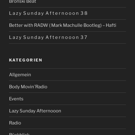
Bronski Beat
L a z y S u n d a y A f t e r n o o o n 3 8
Better with RADW ( Mark Machulle Bootleg) – Hafti
L a z y S u n d a y A f t e r n o o o n 3 7
KATEGORIEN
Allgemein
Body Movin´Radio
Events
Lazy Sunday Afternooon
Radio
Rückblick