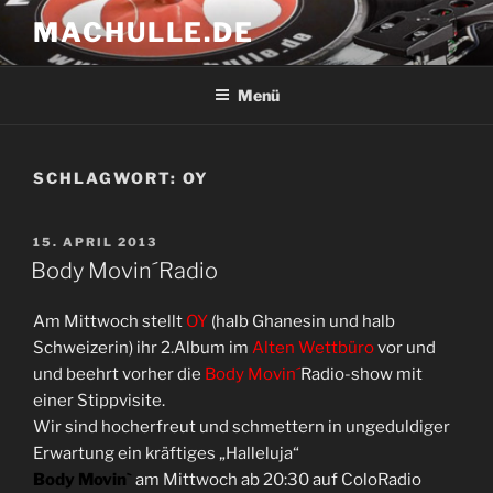
Zum
MACHULLE.DE
Inhalt
springen
Menü
SCHLAGWORT:
OY
VERÖFFENTLICHT
15. APRIL 2013
AM
Body Movin´Radio
Am Mittwoch stellt
OY
(halb Ghanesin und halb
Schweizerin) ihr 2.Album im
Alten Wettbüro
vor und
und beehrt vorher die
Body Movin´
Radio-show mit
einer Stippvisite.
Wir sind hocherfreut und schmettern in ungeduldiger
Erwartung ein kräftiges „Halleluja“
Body Movin`
am Mittwoch ab 20:30 auf ColoRadio