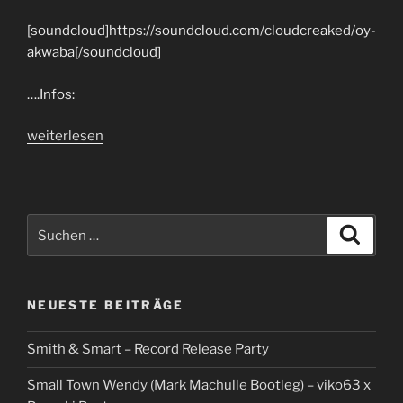
[soundcloud]https://soundcloud.com/cloudcreaked/oy-
akwaba[/soundcloud]
….Infos:
„Body
weiterlesen
Movin
´Radio“
Suchen
Suche
nach:
NEUESTE BEITRÄGE
Smith & Smart – Record Release Party
Small Town Wendy (Mark Machulle Bootleg) – viko63 x