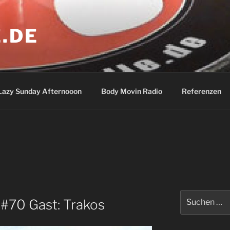
.DE
Lazy Sunday Afternooon
Body Movin Radio
Referenzen
Suchen
#70 Gast: Trakos
nach: