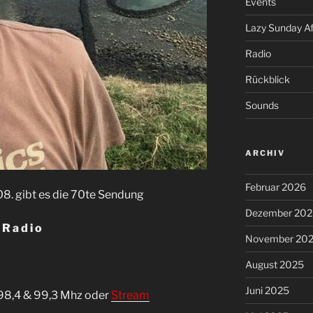
Events
Lazy Sunday A
Radio
Rückblick
Sounds
ARCHIV
Februar 2026
8. gibt es die 70te Sendung
Dezember 202
R a d i o
November 20
August 2025
Juni 2025
 98,4 & 99,3 Mhz oder
Stream