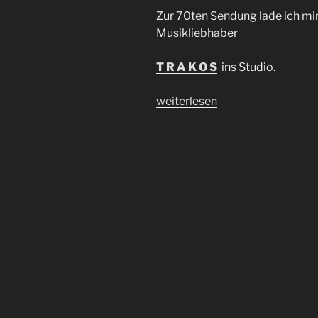
Zur 70ten Sendung lade ich mir
Musikliebhaber
T R A K O S
ins Studio.
„Body
weiterlesen
Movin‘
Radio
#70
Gast:
Trakos“