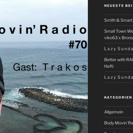
NEUESTE BE
Smith & Smart 
Small Town We
viko63 x Brons
L a z y S u n d a
Better with RA
Hafti
L a z y S u n d a
KATEGORIEN
Allgemein
Body Movin´Ra