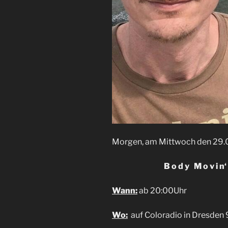
Morgen, am Mittwoch den 29.0
B o d y M o v i n‘ 
Wann:
ab 20:00Uhr
Wo:
auf Coloradio in Dresden