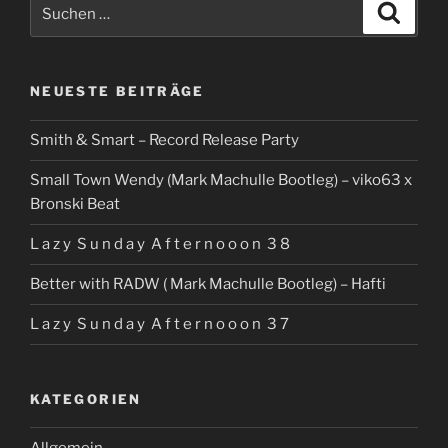
Suchen
Suche
70ten
nach:
Body
Movin‘
NEUESTE BEITRÄGE
Sendung“
Smith & Smart – Record Release Party
Small Town Wendy (Mark Machulle Bootleg) – viko63 x
Bronski Beat
L a z y S u n d a y A f t e r n o o o n 3 8
Better with RADW ( Mark Machulle Bootleg) – Hafti
L a z y S u n d a y A f t e r n o o o n 3 7
KATEGORIEN
Allgemein