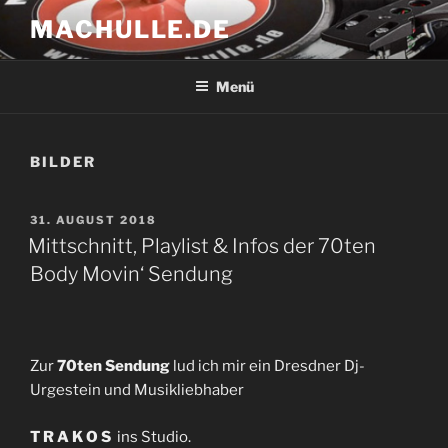
Zum
MACHULLE.DE
Inhalt
springen
Menü
BILDER
VERÖFFENTLICHT
31. AUGUST 2018
AM
Mittschnitt, Playlist & Infos der 70ten
Body Movin‘ Sendung
Zur
70ten Sendung
lud ich mir ein Dresdner Dj-
Urgestein und Musikliebhaber
T R A K O S
ins Studio.