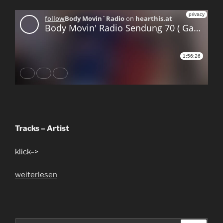
Tracks – Artist
klick–>
„Mittschnitt,
weiterlesen
Playlist
&
Infos
der