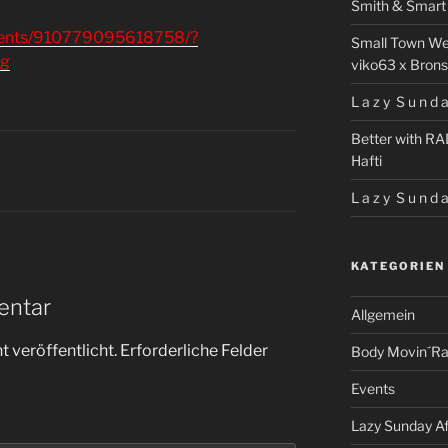
Smith & Smart 
vents/910779095618758/?
Small Town We
ng
viko63 x Brons
L a z y S u n d a
Better with RA
Hafti
L a z y S u n d a
KATEGORIEN
entar
Allgemein
 veröffentlicht.
Erforderliche Felder
Body Movin´Ra
Events
Lazy Sunday A