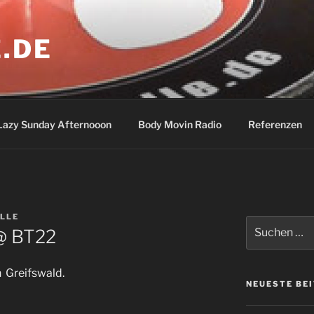
.DE
Lazy Sunday Afternooon
Body Movin Radio
Referenzen
LLE
Suchen
@ BT22
nach:
n Greifswald.
NEUESTE BE