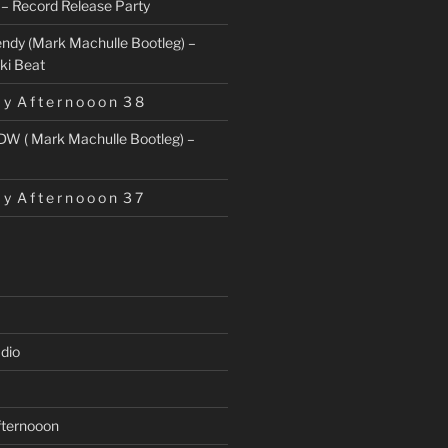
– Record Release Party
ndy (Mark Machulle Bootleg) –
ki Beat
 y A f t e r n o o o n 3 8
DW ( Mark Machulle Bootleg) –
 y A f t e r n o o o n 3 7
dio
fternooon