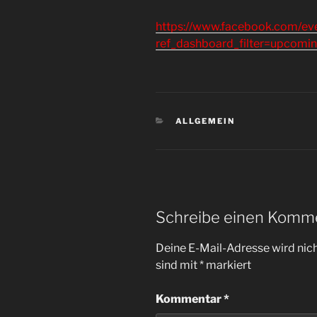
https://www.facebook.com/e
ref_dashboard_filter=upcomi
KATEGORIEN
ALLGEMEIN
Schreibe einen Komm
Deine E-Mail-Adresse wird nicht
sind mit
*
markiert
Kommentar
*