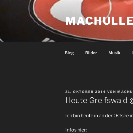
Zum
Inhalt
MACHULLE
springen
Blog
Bilder
Musik
VERÖFFENTLICHT
31. OKTOBER 2014
VON
MACHU
AM
Heute Greifswald 
Ich bin heute in an der Ostsee i
Infos hier: