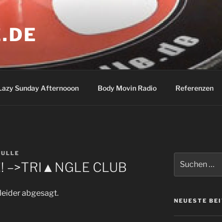
.DE
Lazy Sunday Afternooon
Body Movin Radio
Referenzen
ULLE
Suchen
!! –>TRI▲NGLE CLUB
nach:
leider abgesagt.
NEUESTE BE