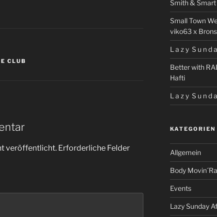
Smith & Smart 
Small Town We
viko63 x Brons
L a z y S u n d a
LE CLUB
Better with RA
Hafti
L a z y S u n d a
entar
KATEGORIEN
 veröffentlicht.
Erforderliche Felder
Allgemein
Body Movin´Ra
Events
Lazy Sunday A