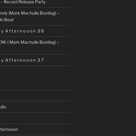
– Record Release Party
ndy (Mark Machulle Bootleg) –
ki Beat
 y A f t e r n o o o n 3 8
DW ( Mark Machulle Bootleg) –
 y A f t e r n o o o n 3 7
dio
fternooon