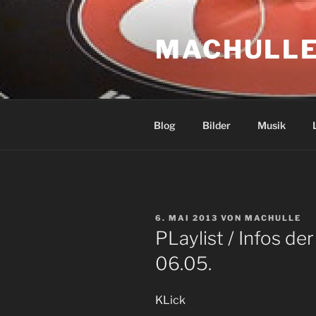
Zum
Inhalt
MACHULLE
springen
Blog
Bilder
Musik
VERÖFFENTLICHT
6. MAI 2013
VON
MACHULLE
AM
PLaylist / Infos d
06.05.
KLick