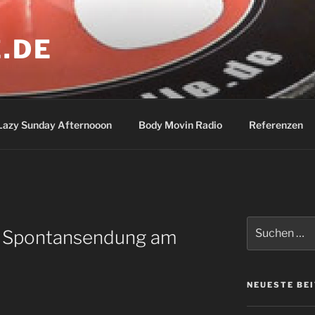
.DE
Lazy Sunday Afternooon
Body Movin Radio
Referenzen
Suchen
er Spontansendung am
nach:
NEUESTE BE