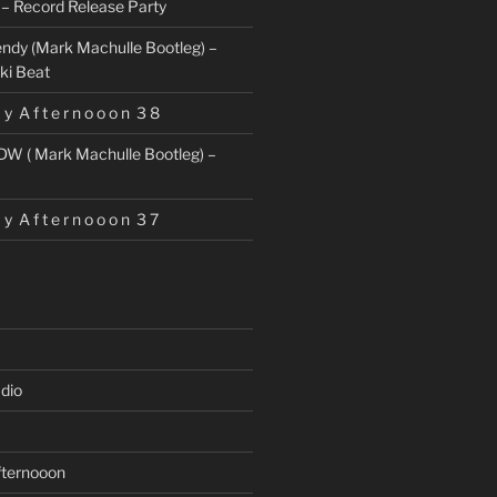
– Record Release Party
ndy (Mark Machulle Bootleg) –
ki Beat
 y A f t e r n o o o n 3 8
DW ( Mark Machulle Bootleg) –
 y A f t e r n o o o n 3 7
dio
fternooon