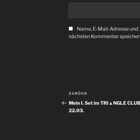
Name, E-Mail-Adresse und 
nächsten Kommentar speicher
Beitragsnavigation
Vorheriger
ZURÜCK
Beitrag
Mein I. Set im TRI▲NGLE CLU
22.03.