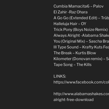
Cumbia Mamacita6 – Palov
El Zahir -Raz Ohara
A Go Go (Extended Edit) – Trüb
Halleluja Hair – OY
Trick Pony (Boys Noize Remix)
Always Alright -Alabama Shak
You (Original Mix) – Sascha Br
Ill Type Sound – Krafty Kuts Fea
The Break – Kurtis Blow
Kilometer (Donovan remix) – Se
Tape Song – The Kills
LINKS:
https://www.facebook.com/col
http://www.alabamashakes.co
alright-free-download