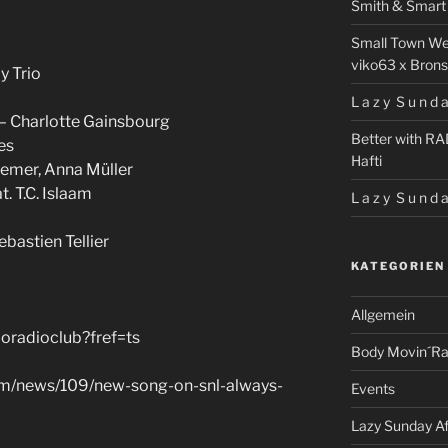
Smith & Smart 
Small Town We
viko63 x Brons
y Trio
L a z y S u n d a
 – Charlotte Gainsbourg
Better with RA
es
Hafti
aemer, Anna Müller
t. T.C. Islaam
L a z y S u n d a
bastien Tellier
KATEGORIEN
Allgemein
oradioclub?fref=ts
Body Movin´Ra
m/news/109/new-song-on-snl-always-
Events
Lazy Sunday A