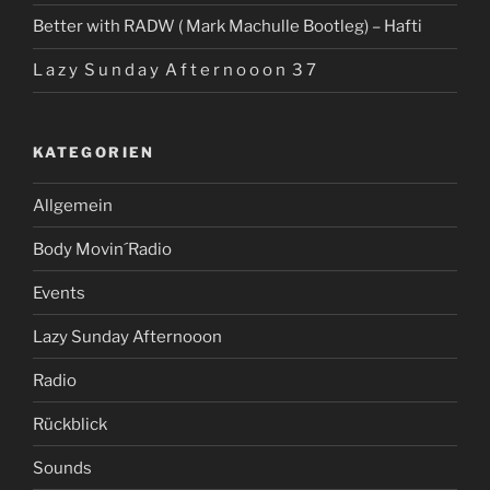
Better with RADW ( Mark Machulle Bootleg) – Hafti
L a z y S u n d a y A f t e r n o o o n 3 7
KATEGORIEN
Allgemein
Body Movin´Radio
Events
Lazy Sunday Afternooon
Radio
Rückblick
Sounds