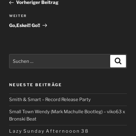
Beitrag
Vorheriger Beitrag
Nächster
WEITER
Beitrag
Go,Eskei!! Go!!
Suchen
Suche
nach:
NEUESTE BEITRÄGE
Smith & Smart – Record Release Party
Small Town Wendy (Mark Machulle Bootleg) – viko63 x
Bronski Beat
L a z y S u n d a y A f t e r n o o o n 3 8