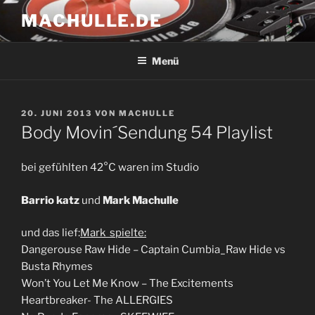
Zum
MACHULLE.DE
Inhalt
springen
Menü
VERÖFFENTLICHT
20. JUNI 2013
VON
MACHULLE
AM
Body Movin´Sendung 54 Playlist
bei gefühlten 42°C waren im Studio
Barrio katz
und
Mark Machulle
und das lief:
Mark spielte:
Dangerouse Raw Hide – Captain Cumbia_Raw Hide vs
Busta Rhymes
Won’t You Let Me Know – The Excitements
Heartbreaker- The ALLERGIES