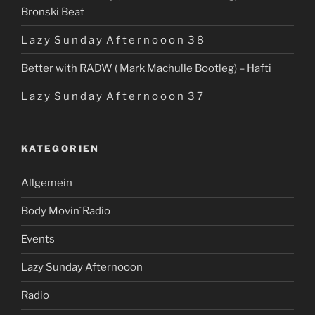
Bronski Beat
L a z y S u n d a y A f t e r n o o o n 3 8
Better with RADW ( Mark Machulle Bootleg) – Hafti
L a z y S u n d a y A f t e r n o o o n 3 7
KATEGORIEN
Allgemein
Body Movin´Radio
Events
Lazy Sunday Afternooon
Radio