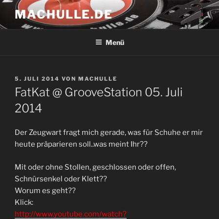
Zum
MACHULLE.DE
Inhalt
springen
Menü
VERÖFFENTLICHT
5. JULI 2014
VON
MACHULLE
AM
FatKat @ GrooveStation 05. Juli
2014
Der Zeugwart fragt mich gerade, was für Schuhe er mir
heute präparieren soll..was meint Ihr??
Mit oder ohne Stollen, geschlossen oder offen,
Schnürsenkel oder Klett??
Worum es geht??
Klick:
http://www.youtube.com/watch?