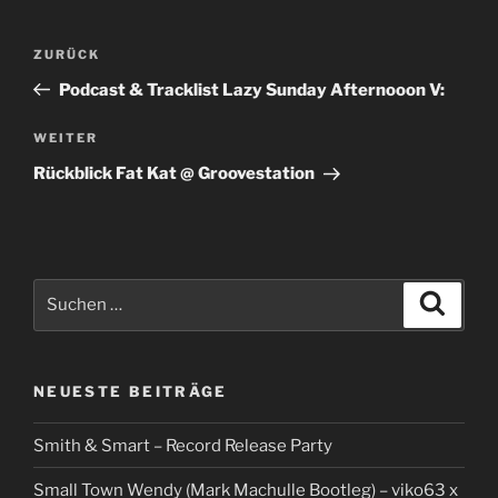
Beitragsnavigation
Vorheriger
ZURÜCK
Beitrag
Podcast & Tracklist Lazy Sunday Afternooon V:
Nächster
WEITER
Beitrag
Rückblick Fat Kat @ Groovestation
Suchen
Suche
nach:
NEUESTE BEITRÄGE
Smith & Smart – Record Release Party
Small Town Wendy (Mark Machulle Bootleg) – viko63 x