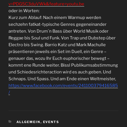
v=PDG5C3duVWk&feature=youtu.be
oder in Worten:
Kurz zum Ablauf: Nach einem Warmup werden
sechzehn fatkat-typische Genres gegeneinander
antreten. Von Drum`n Bass über World Musik oder
Reggae bis Soul und Funk. Von Trap und Dubstep über
Electro bis Swing. Barrio Katz und Mark Machulle
präsentieren jeweils ein Set im Duell, ein Genre –
genauer das, wozu Ihr Euch euphorischer bewegt –
kommt ene Runde weiter. Bissl Publikumsabstimmung
und Schiedesrichteraction wird es auch geben. Und
Schnaps. Und Spass. Und am Ende einen Weltmeister,
https://www.facebook.com/events/241100379416585
/
KATEGORIEN
ALLGEMEIN
,
EVENTS