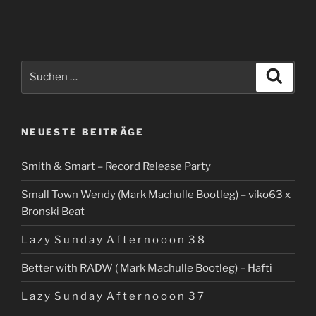
Suchen
Suche
nach:
NEUESTE BEITRÄGE
Smith & Smart – Record Release Party
Small Town Wendy (Mark Machulle Bootleg) – viko63 x
Bronski Beat
L a z y S u n d a y A f t e r n o o o n 3 8
Better with RADW ( Mark Machulle Bootleg) – Hafti
L a z y S u n d a y A f t e r n o o o n 3 7