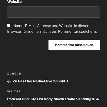
Website
Name, E-Mail-Adresse und Website in diesem
Browser für meinen nächsten Kommentar speichern.
Beitragsnavigation
Vorheriger
ZURÜCK
Beitrag
Zu Gast bei RadioAtive 2punkt0
Nächster
WEITER
Beitrag
Podcast und Infos zu Body Movin´Radio Sendung #66