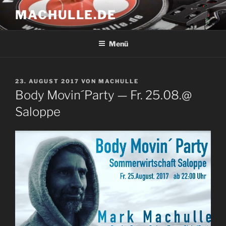
Zum
MACHULLE.DE
Inhalt
springen
Menü
VERÖFFENTLICHT
23. AUGUST 2017
VON
MACHULLE
AM
Body Movin´Party — Fr. 25.08.@
Saloppe