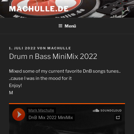
Zum
MACHULLE.DE
Inhalt
springen
Menü
VERÖFFENTLICHT
1. JULI 2022
VON
MACHULLE
AM
Drum n Bass MiniMix 2022
Mixed some of my current favorite DnB songs tunes..
..cause I was in the mood for it
Enjoy!
M