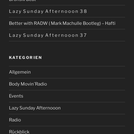
L a z y S u n d a y A f t e r n o o o n 3 8
Better with RADW ( Mark Machulle Bootleg) – Hafti
L a z y S u n d a y A f t e r n o o o n 3 7
KATEGORIEN
Allgemein
Body Movin´Radio
Events
Lazy Sunday Afternooon
Radio
Rückblick