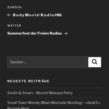
Beitragsnavigation
Vorheriger
ZURÜCK
Beitrag
B o d y M o v i n‘ R a d i o #86
Nächster
WEITER
Beitrag
Sommerfest der Freien Radios
Suchen
Suche
nach:
NEUESTE BEITRÄGE
Smith & Smart – Record Release Party
Small Town Wendy (Mark Machulle Bootleg) – viko63 x
Bronski Beat