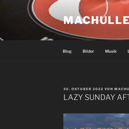
Zum
Inhalt
MACHULLE
springen
Blog
Bilder
Musik
VERÖFFENTLICHT
30. OKTOBER 2022
VON
MACHU
AM
LAZY SUNDAY A