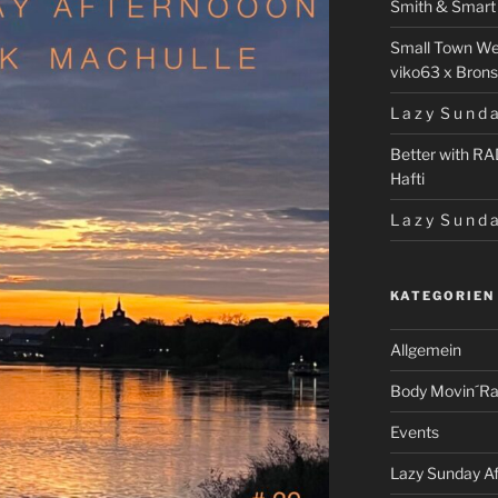
Smith & Smart 
Small Town We
viko63 x Brons
L a z y S u n d a
Better with RA
Hafti
L a z y S u n d a
KATEGORIEN
Allgemein
Body Movin´Ra
Events
Lazy Sunday A