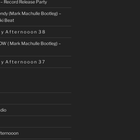
– Record Release Party
ndy (Mark Machulle Bootleg) –
ki Beat
 y A f t e r n o o o n 3 8
DW ( Mark Machulle Bootleg) –
 y A f t e r n o o o n 3 7
dio
fternooon