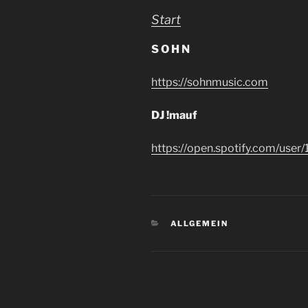
Start
S O H N
https://sohnmusic.com
DJ !mauf
https://open.spotify.com/u
KATEGORIEN
ALLGEMEIN