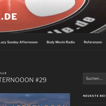
.DE
Lazy Sunday Afternooon
Body Movin Radio
Referenzen
LLE
Suchen
FTERNOOON #29
nach:
NEUESTE BE