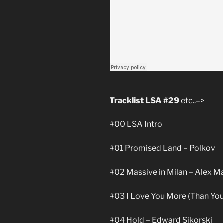
Tracklist LSA #29
etc..–>
#00 LSA Intro
#01 Promised Land – Polkov
#02 Massive in Milan – Alex 
#03 I Love You More (Than You
#04 Hold – Edward Sikorski