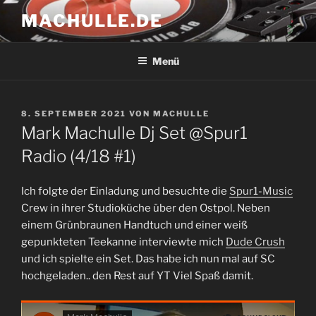
Zum
MACHULLE.DE
Inhalt
springen
Menü
VERÖFFENTLICHT
8. SEPTEMBER 2021
VON
MACHULLE
AM
Mark Machulle Dj Set @Spur1
Radio (4/18 #1)
Ich folgte der Einladung und besuchte die
Spur1-Music
Crew in ihrer Studioküche über den Ostpol. Neben
einem Grünbraunen Handtuch und einer weiß
gepunkteten Teekanne interviewte mich
Dude Crush
und ich spielte ein Set. Das habe ich nun mal auf SC
hochgeladen.. den Rest auf YT Viel Spaß damit.