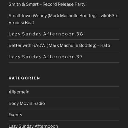
Smith & Smart – Record Release Party
Small Town Wendy (Mark Machulle Bootleg) – viko63 x
Bronski Beat
L a z y S u n d a y A f t e r n o o o n 3 8
Better with RADW ( Mark Machulle Bootleg) – Hafti
L a z y S u n d a y A f t e r n o o o n 3 7
KATEGORIEN
Allgemein
Body Movin´Radio
Events
Lazy Sunday Afternooon