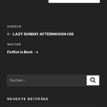
Beitragsnavigation
Vorheriger
ZURÜCK
Beitrag
LAZY SUNDAY AFTERNOOON #26
Nächster
WEITER
Beitrag
FatKat is Back
Suchen
Suche
nach:
NEUESTE BEITRÄGE